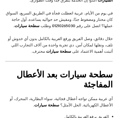
السيارات
أكدوا إن الخدمة بتفرق جدًا وقت الطوارئ.
في يوم من الأيام، عربية اتعطلت فجأة في الطريق السريع، السواق
كان محتار ومضغوط جدًا، ومفيش حد حواليه يساعده. أول حاجة
عملها؟ اتصل على رقم
01210265030
وطلب
سطحة سيارات
.
خلال دقائق، وصل الفريق ورفع العربية بالكامل بدون أي خدوش أو
تلف، ونقلها لمكان آمن. دي تجربة واحدة من آلاف التجارب اللي
أثبتت أهمية الاعتماد على
سطحة سيارات
محترف.
سطحة سيارات
بعد الأعطال
المفاجئة
أي عربية ممكن تواجه أعطال فجائية، سواء البطارية، المحرك، أو
الأعطال الكهربائية. الحل الأمثل؟
سطحة سيارات
.
الفريق يرفع العربية بالكامل