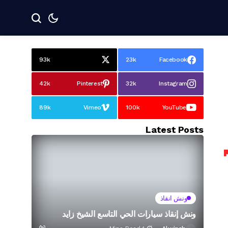
93k
23k
Facebook
42k
Pinterest
32k
Instagram
89k
Vimeo
100k
YouTube
Latest Posts
ونش انقاذ
ونش إنقاذ سيارات الحي التاسع الشيخ زايد