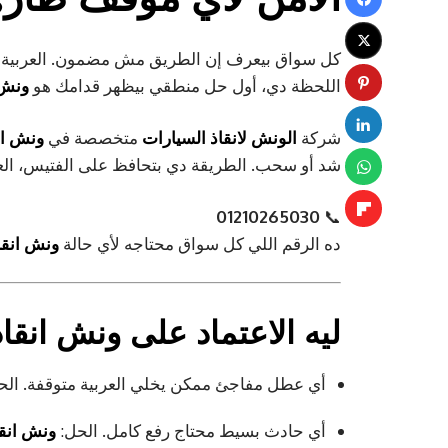
كل سواق بيعرف إن الطريق مش مضمون. العربية 
اللحظة دي، أول حل منطقي بيظهر قدامك هو
ونش 
شركة
الونش لانقاذ السيارات
متخصصة في
ونش ان
شد أو سحب. الطريقة دي بتحافظ على الفتيس، العفش
01210265030
📞
ده الرقم اللي كل سواق محتاجه لأي حالة
ونش انقا
ليه الاعتماد على ونش انق
أي عطل مفاجئ ممكن يخلي العربية متوقفة. الح
أي حادث بسيط محتاج رفع كامل. الحل:
ونش انقا